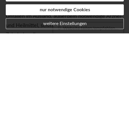
ärztliche Behandlung bei akuten Erkrankungen und
nur notwendige Cookies
Unfällen im Ausland, außerdem notwendige Arznei-
weitere Einstellungen
und Heilmittel, schmerzstillende
Website teilen/empfehlen...
Zahnbehandlungen und auch den medizinisch
notwendigen Rücktransport aus dem Reiseland -
notfalls sogar per teurem Rettungsflug. Ihre
Auslandskrankenversicherung können Sie für eine
bestimmte Zahl von Reisetagen oder auch günstig
als Jahresversicherung abschließen.
Tipp:
Eine Auslandskrankenversicherung ist oft als
Zusatzleistung in Automobilclub-Mitgliedschaften,
Kredit­karten oder Kranken­zusatz­ver­si­che­rungen
enthalten. Prüfen Sie anhand Ihrer