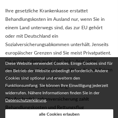
Ihre gesetzliche Krankenkasse erstattet
Behandlungskosten im Ausland nur, wenn Sie in
einem Land unterwegs sind, das zur EU gehört
oder mit Deutschland ein
Sozialversicherungsabkommen unterhält. Jenseits
europäischer Grenzen sind Sie meist Privatpatient.
Sie müssen dann auch sehr hohe Arzt- oder
Diese Website verwendet Cookies. Einige Cookies sind für
Klinikkosten voll selbst zahlen. Wenn Sie auf Reisen
den Betrieb der Website unbedingt erforderlich. Andere
Cookies sind optional und erweitern den
krank werden, schützt Sie eine
Funktionsumfang. Sie können Ihre Einwilligung jederzeit
Auslandskrankenversicherung.
widerrufen. Nähere Informationen finden Sie in der
Die Auslandskrankenversicherung zahlt
Datenschutzerklärung
.
Behandlungskosten und Rettungsflug
alle Cookies erlauben
Die Auslandskrankenversicherung bezahlt die